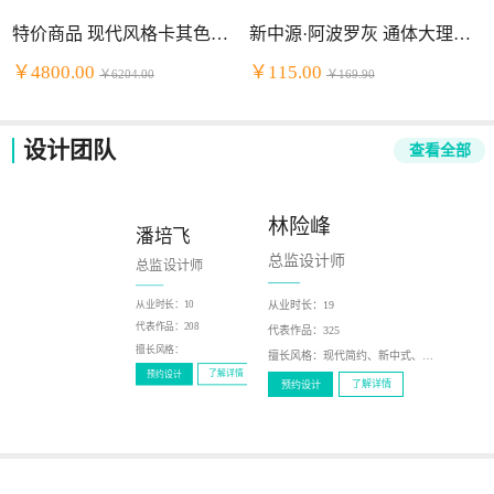
特价商品 现代风格卡其色头层牛皮+PVC组合沙发
新中源·阿波罗灰 通体大理石（2NB9034）
￥4800.00
￥115.00
￥6204.00
￥169.90
设计团队
查看全部
林险峰
潘培飞
陈少泽
总监设计师
总监设计师
总监设计师
从业时长：
19
从业时长：
10
从业时长：
12
代表作品：
216
代表作品：
208
代表作品：
325
擅长风格：
新中式，现代
擅长风格：
擅长风格：
现代简约、新中式、北欧风、轻奢、美式
了解详情
预约设计
了解详情
预约设计
了解详情
预约设计