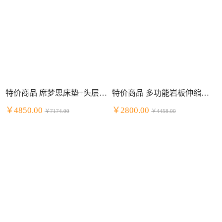
特价商品 席梦思床垫+头层牛皮床套装 明星组合
特价商品 多功能岩板伸缩餐桌餐厅套装 一桌四椅
￥4850.00
￥2800.00
￥7174.00
￥4458.00