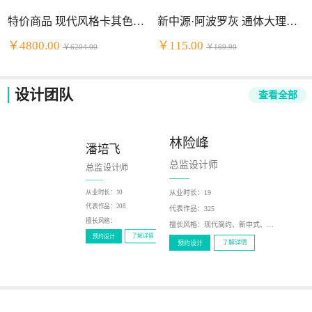
特价商品 现代风格卡其色头层牛皮+PVC组合沙发
新中源·阿波罗灰 通体大理石（2NB9034）
￥4800.00
￥115.00
￥6204.00
￥169.90
设计团队
查看全部
林险峰
潘培飞
陈少泽
总监设计师
总监设计师
总监设计师
从业时长：
19
从业时长：
10
从业时长：
12
代表作品：
216
代表作品：
208
代表作品：
325
擅长风格：
新中式，现代
擅长风格：
擅长风格：
现代简约、新中式、北欧风、轻奢、美式
了解详情
预约设计
了解详情
预约设计
了解详情
预约设计