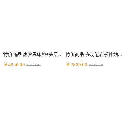
特价商品 席梦思床垫+头层牛皮床套装 明星组合
特价商品 多功能岩板伸缩餐桌餐厅套装 一桌四椅
￥4850.00
￥2800.00
￥7174.00
￥4458.00