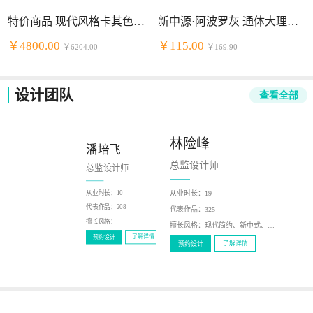
特价商品 现代风格卡其色头层牛皮+PVC组合沙发
新中源·阿波罗灰 通体大理石（2NB9034）
￥4800.00
￥115.00
￥6204.00
￥169.90
设计团队
查看全部
林险峰
潘培飞
陈少泽
总监设计师
总监设计师
总监设计师
从业时长：
19
从业时长：
10
从业时长：
12
代表作品：
216
代表作品：
208
代表作品：
325
擅长风格：
新中式，现代
擅长风格：
擅长风格：
现代简约、新中式、北欧风、轻奢、美式
了解详情
预约设计
了解详情
预约设计
了解详情
预约设计