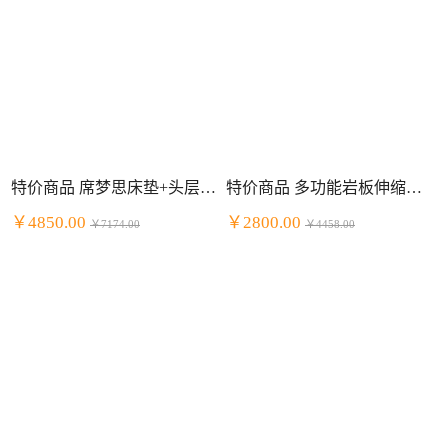
特价商品 席梦思床垫+头层牛皮床套装 明星组合
特价商品 多功能岩板伸缩餐桌餐厅套装 一桌四椅
￥4850.00
￥2800.00
￥7174.00
￥4458.00