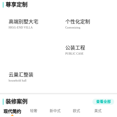
尊享定制
高端别墅大宅
个性化定制
HIGG-END VILLA
Customizing
公装工程
PUBLIC CASE
云巢汇整装
household hall
装修案例
查看全部
轻奢
新中式
欧式
美式
现代简约