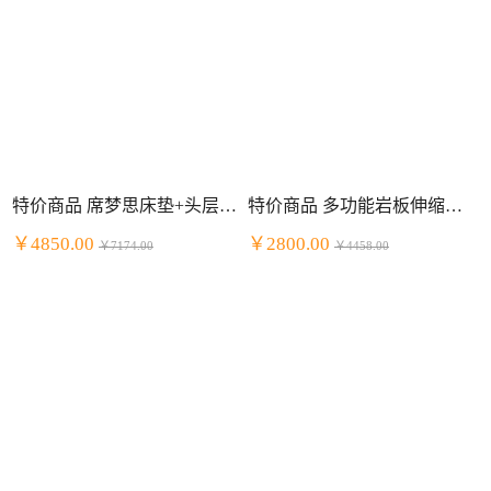
特价商品 席梦思床垫+头层牛皮床套装 明星组合
特价商品 多功能岩板伸缩餐桌餐厅套装 一桌四椅
￥4850.00
￥2800.00
￥7174.00
￥4458.00