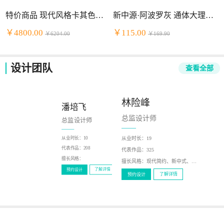
特价商品 现代风格卡其色头层牛皮+PVC组合沙发
新中源·阿波罗灰 通体大理石（2NB9034）
￥4800.00
￥115.00
￥6204.00
￥169.90
设计团队
查看全部
林险峰
潘培飞
陈少泽
总监设计师
总监设计师
总监设计师
从业时长：
19
从业时长：
10
从业时长：
12
代表作品：
216
代表作品：
208
代表作品：
325
擅长风格：
新中式，现代
擅长风格：
擅长风格：
现代简约、新中式、北欧风、轻奢、美式
了解详情
预约设计
了解详情
预约设计
了解详情
预约设计