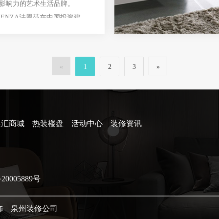
影响力的艺术生活品牌。
NZA法恩莎在中国投资建
化生产基地。在不断追求设
，专注打磨“FAENZA”智
能便盖、陶瓷洁具、浴室
«
1
2
3
»
浴房、厨卫龙头、花洒、五
及大板瓷砖、通体大理石、
仿古砖、抛光砖、瓷片等系
为享誉业界的艺术生活品
巢汇商城
热装楼盘
活动中心
装修资讯
六十多个国家和地区。
20005889号
饰
泉州装修公司