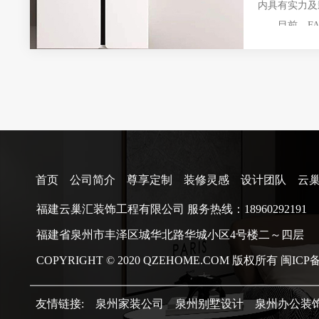
内具有实力及
目前，FAE
立了十大现代
计与品质的同时
能坐便器、智
柜、浴缸、淋
金挂件等，以
全抛釉瓷砖、
列瓷砖，已成
首页
公司简介
尊享定制
装修灵感
设计团队
云
牌，产品远销
福建云巢汇装饰工程有限公司 服务热线：18960292191
福建省泉州市丰泽区城华北路华城小区4号楼二～四层
COPYRIGHT © 2020 QZEHOME.COM 版权所有 闽ICP备
友情链接:
泉州家装公司
泉州别墅设计
泉州办公装