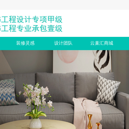
装修灵感
设计团队
云巢汇商城