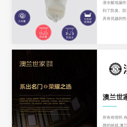
潜水艇地漏作
到了防臭、防
具有优越的性
澳兰世
所有有情怀,
牌的铸就,澳