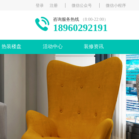
登录
注册
微信公众号
微信小程序
咨询服务热线
（8:00-22:00）
18960292191
热装楼盘
活动中心
装修资讯