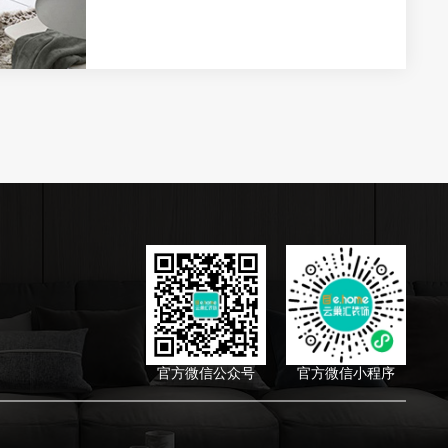
官方微信公众号
官方微信小程序