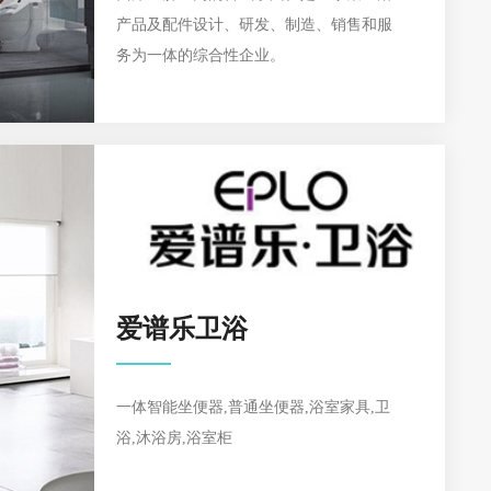
产品及配件设计、研发、制造、销售和服
务为一体的综合性企业。
爱谱乐卫浴
一体智能坐便器,普通坐便器,浴室家具,卫
浴,沐浴房,浴室柜