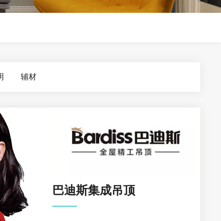
明
辅材
巴迪斯集成吊顶