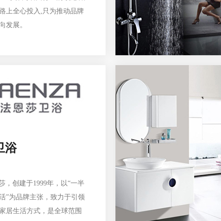
路上全心投入,只为推动品牌
向发展。
卫浴
恩莎，创建于1999年，以“一半
活”为品牌主张，致力于引领
家居生活方式，是全球范围